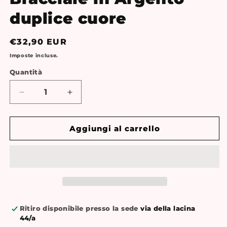
duplice cuore
Prezzo
€32,90 EUR
di
Imposte incluse.
listino
Quantità
Quantità
Diminuisci
Aumenta
quantità
quantità
per
per
Bracciale
Bracciale
Aggiungi al carrello
in
in
Argento
Argento
duplice
duplice
cuore
cuore
Ritiro disponibile presso la sede
via della lacina
44/a