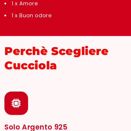
1 x Amore
1 x Buon odore
Perchè Scegliere
Cucciola
Solo Argento 925