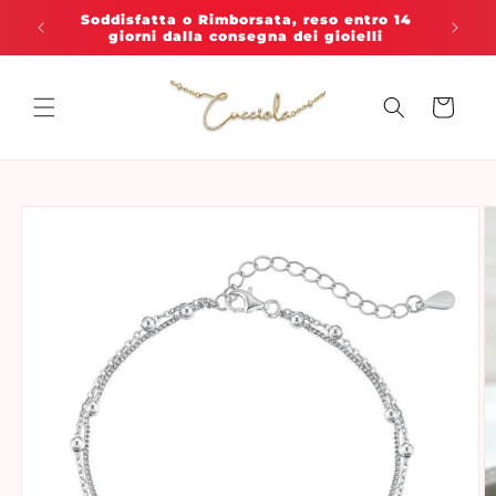
Vai
direttamente
Ti diamo il benvenuto nel nostro negozio
ai contenuti
Carrello
Passa alle
informazioni
sul prodotto