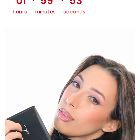
01
59
51
hours
minutes
seconds