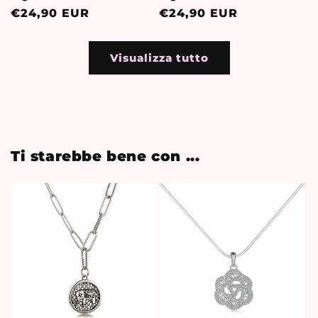
Prezzo
€24,90 EUR
Prezzo
€24,90 EUR
di
di
listino
listino
Visualizza tutto
Ti starebbe bene con ...