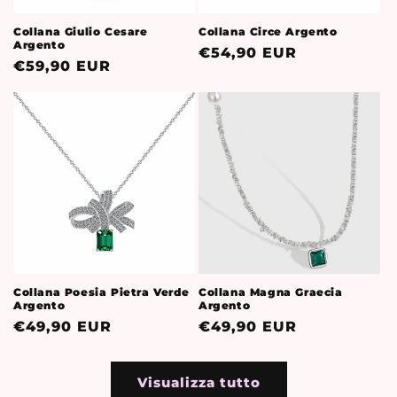
Collana Giulio Cesare
Collana Circe Argento
Argento
Prezzo
€54,90 EUR
Prezzo
€59,90 EUR
di
di
listino
listino
Collana Poesia Pietra Verde
Collana Magna Graecia
Argento
Argento
Prezzo
€49,90 EUR
Prezzo
€49,90 EUR
di
di
listino
listino
Visualizza tutto