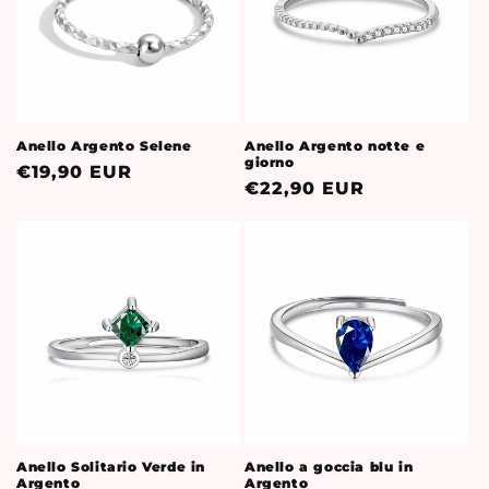
Anello Argento Selene
Anello Argento notte e
giorno
Prezzo
€19,90 EUR
Prezzo
€22,90 EUR
di
di
listino
listino
Anello Solitario Verde in
Anello a goccia blu in
Argento
Argento